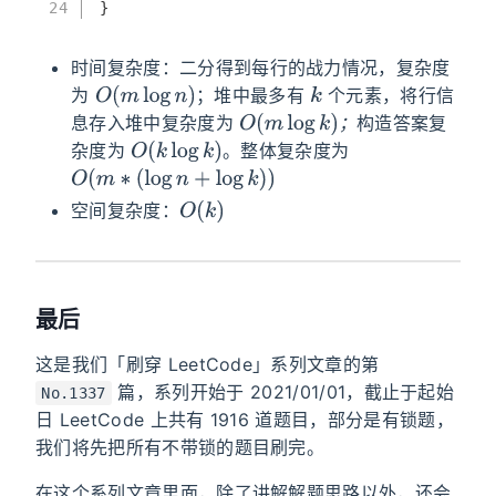
24
}
时间复杂度：二分得到每行的战力情况，复杂度
O
(
m
log
n
)
k
为
；堆中最多有
个元素，将行信
O
(
m
log
k
)
；
息存入堆中复杂度为
构造答案复
；
O
(
k
log
k
)
杂度为
。整体复杂度为
O
(
m
∗
(
log
n
+
log
k
)
)
O
(
k
)
空间复杂度：
最后
这是我们「刷穿 LeetCode」系列文章的第
篇，系列开始于 2021/01/01，截止于起始
No.1337
日 LeetCode 上共有 1916 道题目，部分是有锁题，
我们将先把所有不带锁的题目刷完。
在这个系列文章里面，除了讲解解题思路以外，还会