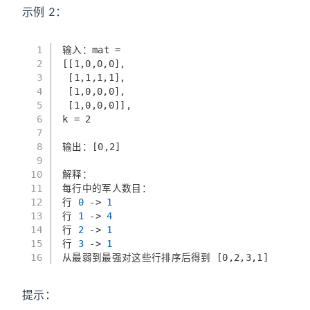
示例 2：
1
输入：mat = 
2
[[1,0,0,0],
3
 [1,1,1,1],
4
 [1,0,0,0],
5
 [1,0,0,0]], 
6
k = 2
7
8
输出：[0,2]
9
10
解释： 
11
每行中的军人数目：
12
行
 0 
->
 1 
13
行
 1 
->
 4 
14
行
 2 
->
 1 
15
行
 3 
->
 1 
16
从最弱到最强对这些行排序后得到 [0,2,3,1]
提示：