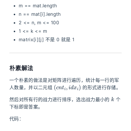
m == mat.length
n == mat[i].length
2 <= n, m <= 100
1 <= k <= m
matrix[i][j] 不是 0 就是 1
朴素解法
一个朴素的做法是对矩阵进行遍历，统计每一行的军
(
c
n
t
i
,
i
d
x
i
)
人数量，并以二元组
的形式进行存储。
k
然后对所有行的战力进行排序，选出战力最小的
个
下标即是答案。
代码：