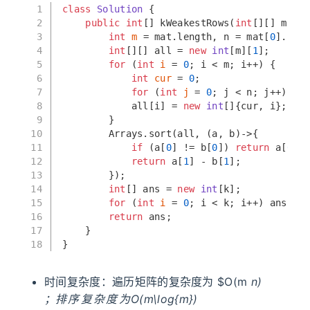
1
class
Solution
 {
2
public
int
[] kWeakestRows(
int
[][] mat, 
3
int
m
=
 mat.length, n = mat[
0
].leng
4
int
[][] all = 
new
int
[m][
1
];
5
for
 (
int
i
=
0
; i < m; i++) {
6
int
cur
=
0
;
7
for
 (
int
j
=
0
; j < n; j++) cur
8
            all[i] = 
new
int
[]{cur, i};
9
        }
10
        Arrays.sort(all, (a, b)->{
11
if
 (a[
0
] != b[
0
]) 
return
 a[
0
] -
12
return
 a[
1
] - b[
1
];
13
        });
14
int
[] ans = 
new
int
[k];
15
for
 (
int
i
=
0
; i < k; i++) ans[i] 
16
return
 ans;
17
    }
18
}
时间复杂度：遍历矩阵的复杂度为 $O(m
n)
；
排
序
复
杂
度
为
O(m\log{m})
；
排
序
复
杂
度
为