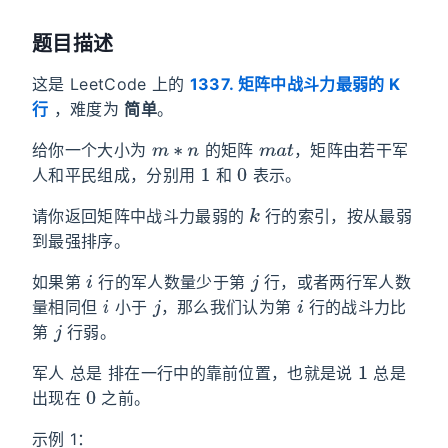
题目描述
这是 LeetCode 上的
1337. 矩阵中战斗力最弱的 K
行
，难度为
简单
。
m
∗
n
m
a
t
给你一个大小为
的矩阵
，矩阵由若干军
1
0
人和平民组成，分别用
和
表示。
k
请你返回矩阵中战斗力最弱的
行的索引，按从最弱
到最强排序。
i
j
如果第
行的军人数量少于第
行，或者两行军人数
i
j
i
量相同但
小于
，那么我们认为第
行的战斗力比
j
第
行弱。
1
军人 总是 排在一行中的靠前位置，也就是说
总是
0
出现在
之前。
示例 1：