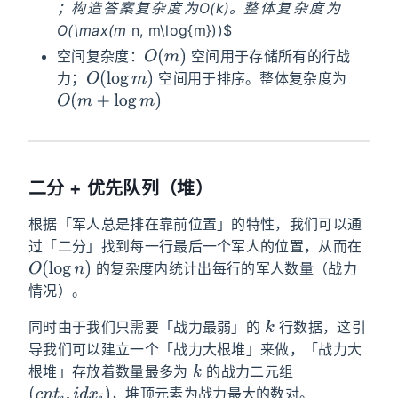
；
构
造
答
案
复
杂
度
为
。
整
体
复
杂
度
为
O(k)
；
构
造
答
案
复
杂
度
为
。
整
体
复
杂
度
为
O(\max(m
n, m\log{m}))$
O
(
m
)
空间复杂度：
空间用于存储所有的行战
O
(
log
m
)
力；
空间用于排序。整体复杂度为
O
(
m
+
log
m
)
二分 + 优先队列（堆）
根据「军人总是排在靠前位置」的特性，我们可以通
过「二分」找到每一行最后一个军人的位置，从而在
O
(
log
n
)
的复杂度内统计出每行的军人数量（战力
情况）。
k
同时由于我们只需要「战力最弱」的
行数据，这引
导我们可以建立一个「战力大根堆」来做，「战力大
k
根堆」存放着数量最多为
的战力二元组
(
c
n
t
i
,
i
d
x
i
)
，堆顶元素为战力最大的数对。