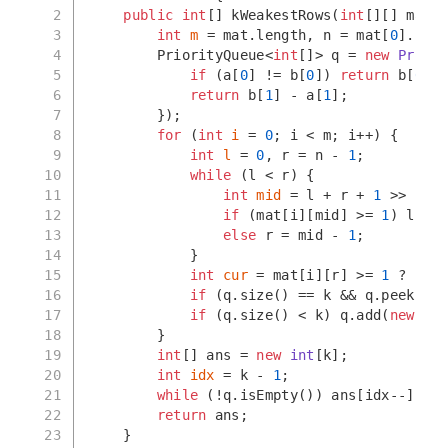
2
public
int
[] kWeakestRows(
int
[][] mat, 
3
int
m
=
 mat.length, n = mat[
0
].leng
4
        PriorityQueue<
int
[]> q = 
new
Priori
5
if
 (a[
0
] != b[
0
]) 
return
 b[
0
] -
6
return
 b[
1
] - a[
1
];
7
        });
8
for
 (
int
i
=
0
; i < m; i++) {
9
int
l
=
0
, r = n - 
1
;
10
while
 (l < r) {
11
int
mid
=
 l + r + 
1
 >> 
1
;
12
if
 (mat[i][mid] >= 
1
) l = m
13
else
 r = mid - 
1
;
14
            }
15
int
cur
=
 mat[i][r] >= 
1
 ? r + 
16
if
 (q.size() == k && q.peek()[
0
17
if
 (q.size() < k) q.add(
new
int
18
        }
19
int
[] ans = 
new
int
[k];
20
int
idx
=
 k - 
1
;
21
while
 (!q.isEmpty()) ans[idx--] = q
22
return
 ans;
23
    }