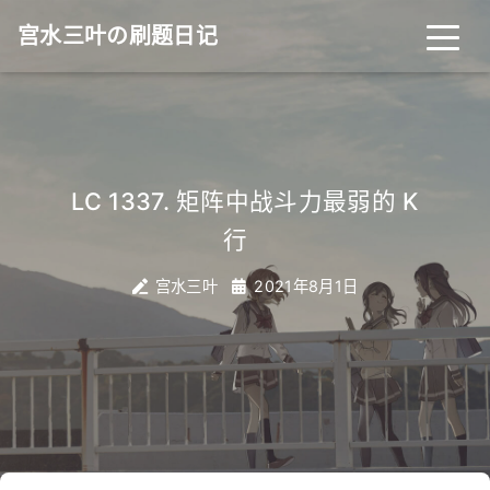
宫水三叶の刷题日记
LC 1337. 矩阵中战斗力最弱的 K
|
行
宫水三叶
2021年8月1日