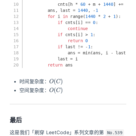
10
            cnts[h * 
60
 + m + 
1440
] += 
1
11
        ans, last = 
1440
, -
1
12
for
 i 
in
range
(
1440
 * 
2
 + 
1
):
13
if
 cnts[i] == 
0
:
14
continue
15
if
 cnts[i] > 
1
:
16
return
0
17
if
 last != -
1
:
18
                ans = 
min
(ans, i - last)
19
            last = i
20
return
 ans
O
(
C
)
时间复杂度：
O
(
C
)
空间复杂度：
最后
这是我们「刷穿 LeetCode」系列文章的第
No.539