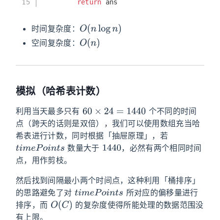
15
return
 ans
O
(
n
log
n
)
时间复杂度：
O
(
n
)
空间复杂度：
模拟（哈希表计数）
60
×
24
=
1440
利用当天最多只有
个不同的时间
点（跨天的话则是双倍），我们可以使用数组充当哈
希表进行计数，同时根据「抽屉原理」，若
t
i
m
e
P
o
i
n
t
s
1440
数量大于
，必然有两个相同时间
点，用作剪枝。
然后找到间隔最小两个时间点，这种利用「桶排序」
t
i
m
e
P
o
i
n
t
s
的思路避免了对
所对应的偏移量进行
O
(
C
)
排序，而
的复杂度使得所能处理的数据范围没
有上限。