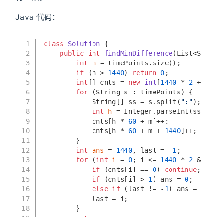
Java 代码：
1
class
Solution
 {
2
public
int
findMinDifference
(List<Strin
3
int
n
=
 timePoints.size();
4
if
 (n > 
1440
) 
return
0
;
5
int
[] cnts = 
new
int
[
1440
 * 
2
 + 
10
]
6
for
 (String s : timePoints) {
7
            String[] ss = s.split(
":"
);
8
int
h
=
 Integer.parseInt(ss[
0
])
9
            cnts[h * 
60
 + m]++;
10
            cnts[h * 
60
 + m + 
1440
]++;
11
        }
12
int
ans
=
1440
, last = -
1
;
13
for
 (
int
i
=
0
; i <= 
1440
 * 
2
 && an
14
if
 (cnts[i] == 
0
) 
continue
;
15
if
 (cnts[i] > 
1
) ans = 
0
;
16
else
if
 (last != -
1
) ans = Math
17
            last = i;
18
        }