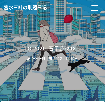
宫水三叶の刷题日记
|
LC 2029. 石子游戏 IX
宫水三叶
2022年1月19日