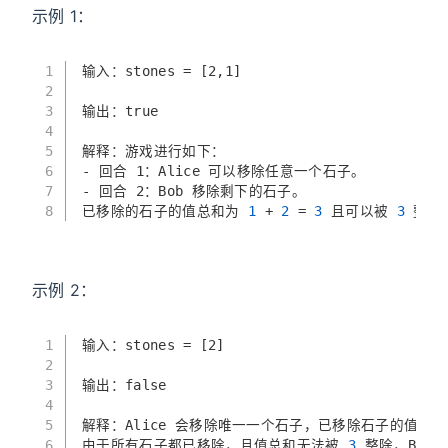
示例 1：
1
输入：stones = [2,1]
2
3
输出：true
4
5
解释：游戏进行如下：
6
- 回合 1：Alice 可以移除任意一个石子。
7
- 回合 2：Bob 移除剩下的石子。 
8
已移除的石子的值总和为
 1 
+
 2 
=
 3 
且可以被
 3 
整除。
示例 2：
1
输入：stones = [2]
2
3
输出：false
4
5
解释：Alice 会移除唯一一个石子，已移除石子的值总
6
由于所有石子都已移除，且值总和无法被
 3 
整除，Bob