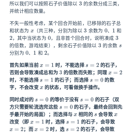
3
所以我们可以按照石子价值除以
的余数分成三类，
并统计相应数量。
不失一般性考虑，某个回合开始前，已移除的石子总
x
3
0
1
和状态为
（共三种，分别为除以
余数为
、
和
2
0
3
，其中当状态为
，且非首个回合时，说明凑成
3
s
的倍数，游戏结束），剩余石子价值除以
的余数
0
1
2
分别为
、
和
。
x
=
1
s
=
2
首先如果当前
时，不能选择
的石子，
3
x
=
2
否则会导致凑成总和为
的倍数而失败；同理
s
=
1
s
=
0
时，不能选择
的石子；而选择
的数
x
字，不会改变
的状态，可看做换手操作。
s
=
0
s
=
0
同时成对的
的等价于没有
的石子（双
s
=
0
方只需要轮流选完这些
的石子，最终会回到先
x
s
x
手最开始的局面）；而选择与
相同的
会导致
x
=
1
s
=
1
改变（即
时，选择
的石子，会导致
x
=
2
x
=
2
s
=
2
；而
时，选
的石子，会导致