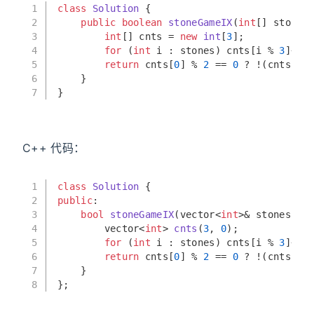
1
class
Solution
 {
2
public
boolean
stoneGameIX
(
int
[] stones
3
int
[] cnts = 
new
int
[
3
];
4
for
 (
int
 i : stones) cnts[i % 
3
]++;
5
return
 cnts[
0
] % 
2
 == 
0
 ? !(cnts[
1
]
6
    }
7
}
C++ 代码：
1
class
Solution
 {
2
public
:
3
bool
stoneGameIX
(vector<
int
>& stones)
{
4
vector<
int
> 
cnts
(
3
, 
0
)
;
5
for
 (
int
 i : stones) cnts[i % 
3
]++;
6
return
 cnts[
0
] % 
2
 == 
0
 ? !(cnts[
1
]
7
    }
8
};