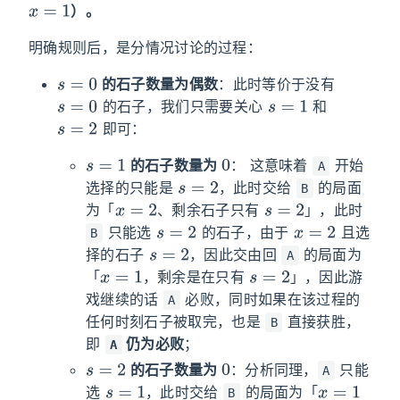
x
=
1
）。
明确规则后，是分情况讨论的过程：
s
=
0
的石子数量为偶数
：此时等价于没有
s
=
0
s
=
1
的石子，我们只需要关心
和
s
=
2
即可：
s
=
1
0
的石子数量为
： 这意味着
开始
A
s
=
2
选择的只能是
，此时交给
的局面
B
x
=
2
s
=
2
为「
、剩余石子只有
」，此时
s
=
2
x
=
2
只能选
的石子，由于
且选
B
s
=
2
择的石子
，因此交由回
的局面为
A
x
=
1
s
=
2
「
，剩余是在只有
」，因此游
戏继续的话
必败，同时如果在该过程的
A
任何时刻石子被取完，也是
直接获胜，
B
即
仍为必败
；
A
s
=
2
0
的石子数量为
：分析同理，
只能
A
s
=
1
x
=
1
选
，此时交给
的局面为「
B