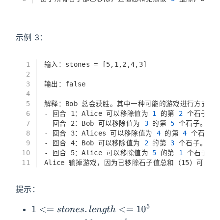
示例 3：
1
输入：stones = [5,1,2,4,3]
2
3
输出：false
4
5
解释：Bob 总会获胜。其中一种可能的游戏进行方式如
6
- 回合 1：Alice 可以移除值为
 1 
的第
 2 
个石子。
7
- 回合 2：Bob 可以移除值为
 3 
的第
 5 
个石子。已移
8
- 回合 3：Alices 可以移除值为
 4 
的第
 4 
个石子。
9
- 回合 4：Bob 可以移除值为
 2 
的第
 3 
个石子。已移
10
- 回合 5：Alice 可以移除值为
 5 
的第
 1 
个石子。
11
Alice 输掉游戏，因为已移除石子值总和（15）可以被
提示：
1
<=
s
t
o
n
e
s
.
l
e
n
g
t
h
<=
10
5