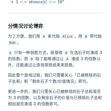
1
<=
s
t
o
n
e
s
[
i
]
<=
10
4
分情况讨论博弈
为了方便，我们用
来代指
，用
带代指
A
Alice
B
。
Bob
3
只有一种获胜方式，是使得
在选石子时凑成
A
B
3
的倍数；而
除了能够通过让
凑成
的倍数以
B
A
外，还能通过让游戏常规结束来获胜。
因此整个游戏过程，我们只需要关心「已被移除的石
子总和」和「剩余石子个数/价值情况」即可。
更进一步的，我们只需关心已被移除的石子总和是否
3
为
的倍数，以及剩余石子的价值与已移除石子总和
3
相加是否凑成
的倍数即可。