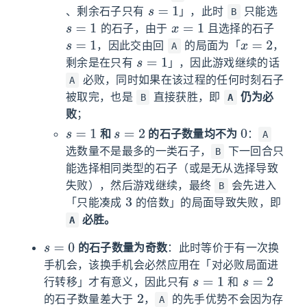
s
=
1
、剩余石子只有
」，此时
只能选
B
s
=
1
x
=
1
的石子，由于
且选择的石子
s
=
1
x
=
2
，因此交由回
的局面为「
，
A
s
=
1
剩余是在只有
」，因此游戏继续的话
必败，同时如果在该过程的任何时刻石子
A
被取完，也是
直接获胜，即
仍为必
B
A
败
；
s
=
1
s
=
2
0
和
的石子数量均不为
：
A
选数量不是最多的一类石子，
下一回合只
B
能选择相同类型的石子（或是无从选择导致
失败），然后游戏继续，最终
会先进入
B
3
「只能凑成
的倍数」的局面导致失败，即
必胜。
A
s
=
0
的石子数量为奇数
：此时等价于有一次换
手机会，该换手机会必然应用在「对必败局面进
s
=
1
s
=
2
行转移」才有意义，因此只有
和
2
的石子数量差大于
，
的先手优势不会因为存
A