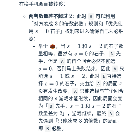
在换手机会而被转移：
2
两者数量差不超过
：此时
可以利用
B
3
「对方凑成
的倍数必败」规则和「优先使
s
=
0
用
石子」权利来进入确保自己为必胜
态：
s
=
1
s
=
2
举个 🌰，当
和
的石子数
s
=
0
量相等，虽然有
的石子，
先
A
手，但是
的首个回合必然不能选
A
s
=
0
，否则马上失败结束，因此
只
A
s
=
1
s
=
2
能选
或
，此时
直接选
B
s
=
0
x
择
的石子，交由给
的局面
A
没有发生改变，
只能选择与首个回合
A
s
相同的
游戏才能继续，因此局面会变
s
=
1
s
=
2
为「
先手、
和
的石子
B
2
数量差为
」，游戏继续，最终
会
A
3
先遇到「只能凑成
的倍数」的局面，
即
必胜
。
B