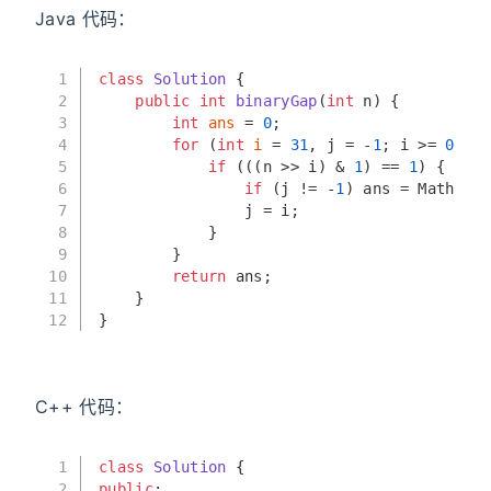
Java 代码：
1
class
Solution
 {
2
public
int
binaryGap
(
int
 n)
 {
3
int
ans
=
0
;
4
for
 (
int
i
=
31
, j = -
1
; i >= 
0
; i-
5
if
 (((n >> i) & 
1
) == 
1
) {
6
if
 (j != -
1
) ans = Math.max
7
                j = i;
8
            }
9
        }
10
return
 ans;
11
    }
12
}
C++ 代码：
1
class
Solution
 {
2
public
: