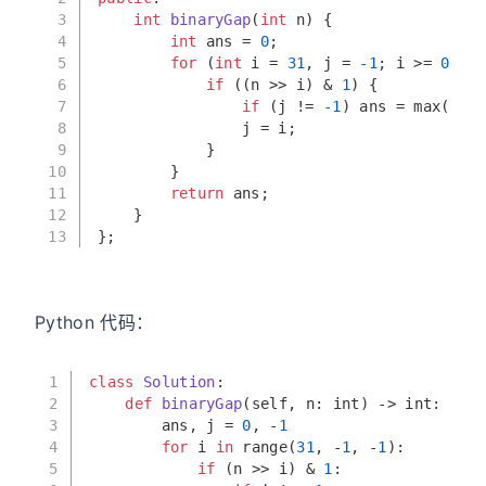
3
int
binaryGap
(
int
 n)
{
4
int
 ans = 
0
;
5
for
 (
int
 i = 
31
, j = 
-1
; i >= 
0
; i-
6
if
 ((n >> i) & 
1
) {
7
if
 (j != 
-1
) ans = 
max
(ans,
8
                j = i;
9
            }
10
        }
11
return
 ans;
12
    }
13
};
Python 代码：
1
class
Solution
:
2
def
binaryGap
(
self, n: 
int
) -> 
int
:
3
        ans, j = 
0
, -
1
4
for
 i 
in
range
(
31
, -
1
, -
1
):
5
if
 (n >> i) & 
1
: