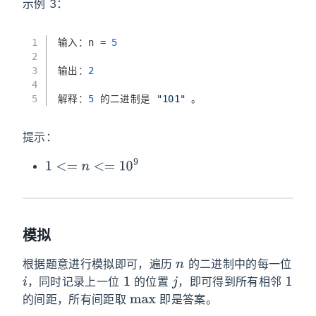
示例 3：
1
输入：n 
=
5
2
3
输出：
2
4
5
解释：
5
 的二进制是 
"101"
 。
提示：
1
<=
n
<=
10
9
模拟
n
根据题意进行模拟即可，遍历
的二进制中的每一位
i
1
j
1
，同时记录上一位
的位置
，即可得到所有相邻
max
的间距，所有间距取
即是答案。