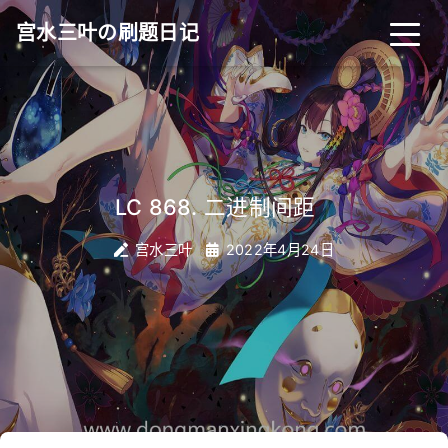
宫水三叶の刷题日记
|
LC 868. 二进制间距
宫水三叶
2022年4月24日