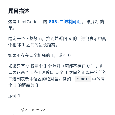
题目描述
这是 LeetCode 上的
868. 二进制间距
，难度为
简
单
。
n
n
给定一个正整数
，找到并返回
的二进制表示中两
1
个相邻
之间的最长距离。
1
0
如果不存在两个相邻的
，返回
。
0
1
0
如果只有
将两个
分隔开（可能不存在
），则
1
1
认为这两个
彼此相邻。两个
之间的距离是它们的
二进制表示中位置的绝对差。例如，
中的两
"1001"
1
3
个
的距离为
。
示例 1：
1
输入：n = 22