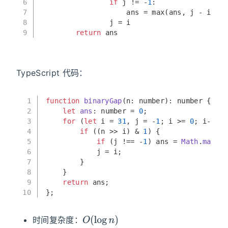
6
if
 j != -
1
:
7
                    ans = 
max
(ans, j - i)
8
                j = i
9
return
 ans
TypeScript 代码：
1
function
binaryGap
(
n: 
number
): 
number
 {
2
let
ans
: 
number
 = 
0
;
3
for
 (
let
 i = 
31
, j = -
1
; i >= 
0
; i--) {
4
if
 ((n >> i) & 
1
) {
5
if
 (j !== -
1
) ans = 
Math
.
max
(an
6
            j = i;
7
        }
8
    }
9
return
 ans;
10
};
O
(
log
n
)
时间复杂度：