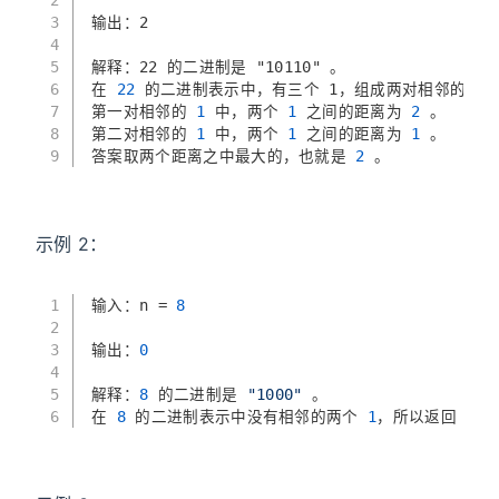
2
3
输出：2
4
5
解释：22 的二进制是 "10110" 。
6
在
 22 
的二进制表示中，有三个 1，组成两对相邻的
 1 
7
第一对相邻的
 1 
中，两个
 1 
之间的距离为
 2 
。
8
第二对相邻的
 1 
中，两个
 1 
之间的距离为
 1 
。
9
答案取两个距离之中最大的，也就是
 2 
。
示例 2：
1
输入：n 
=
8
2
3
输出：
0
4
5
解释：
8
 的二进制是 
"1000"
 。
6
在 
8
 的二进制表示中没有相邻的两个 
1
，所以返回 
0
 