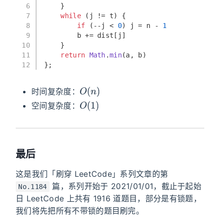
6
    }
7
while
 (j != t) {
8
if
 (--j < 
0
) j = n - 
1
9
        b += dist[j]
10
    }
11
return
Math
.
min
(a, b)
12
};
O
(
n
)
时间复杂度：
O
(
1
)
空间复杂度：
最后
这是我们「刷穿 LeetCode」系列文章的第
篇，系列开始于 2021/01/01，截止于起始
No.1184
日 LeetCode 上共有 1916 道题目，部分是有锁题，
我们将先把所有不带锁的题目刷完。