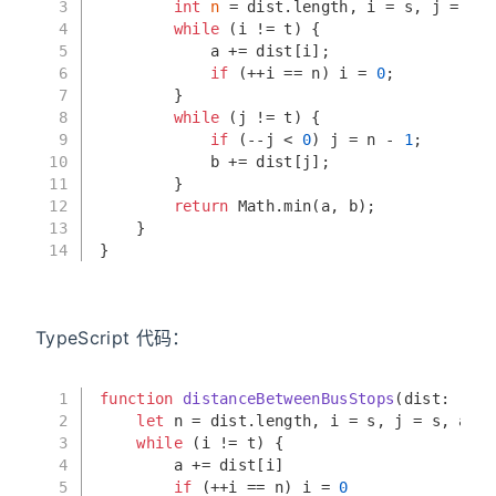
3
int
n
=
 dist.length, i = s, j = s, 
4
while
 (i != t) {
5
            a += dist[i];
6
if
 (++i == n) i = 
0
;
7
        }
8
while
 (j != t) {
9
if
 (--j < 
0
) j = n - 
1
; 
10
            b += dist[j];
11
        }
12
return
 Math.min(a, b);
13
    }
14
}
TypeScript 代码：
1
function
distanceBetweenBusStops
(
dist: 
numb
2
let
 n = dist.
length
, i = s, j = s, a = 
3
while
 (i != t) {
4
        a += dist[i]
5
if
 (++i == n) i = 
0