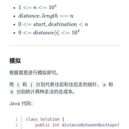
1
<=
n
<=
10
4
d
i
s
t
a
n
c
e
.
l
e
n
g
t
h
==
n
0
<=
s
t
a
r
t
,
d
e
s
t
i
n
a
t
i
o
n
<
n
0
<=
d
i
s
t
a
n
c
e
[
i
]
<=
10
4
模拟
根据题意进行模拟即可。
用
和
分别代表往前和往后走的指针，
和
i
j
a
分别统计两种走法的总成本。
b
Java 代码：
1
class
Solution
 {
2
public
int
distanceBetweenBusStops
(
int
[