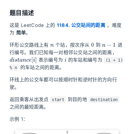
题目描述
这是 LeetCode 上的
1184. 公交站间的距离
，难度
为
简单
。
n
0
n
−
1
环形公交路线上有
个站，按次序从
到
进
行编号。我们已知每一对相邻公交站之间的距离，
d
i
s
t
a
n
c
e
[
i
]
i
表示编号为
的车站和编号为
(i + 1)
的车站之间的距离。
% n
环线上的公交车都可以按顺时针和逆时针的方向行
驶。
返回乘客从出发点
到目的地
start
destination
之间的最短距离。
示例 1：