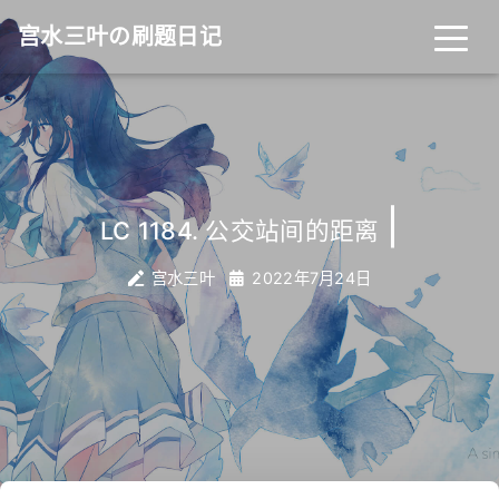
宫水三叶の刷题日记
|
LC 1184. 公交站间的距离
宫水三叶
2022年7月24日